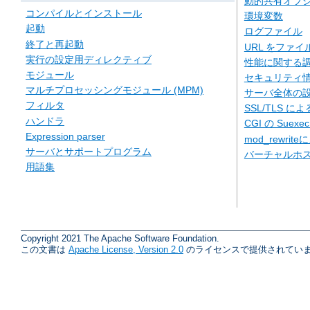
動的共有オブジェ
コンパイルとインストール
環境変数
起動
ログファイル
終了と再起動
URL をファ
実行の設定用ディレクティブ
性能に関する
モジュール
セキュリティ
マルチプロセッシングモジュール (MPM)
サーバ全体の
フィルタ
SSL/TLS に
ハンドラ
CGI の Suexe
Expression parser
mod_rewriteに
サーバとサポートプログラム
バーチャルホ
用語集
Copyright 2021 The Apache Software Foundation.
この文書は
Apache License, Version 2.0
のライセンスで提供されていま